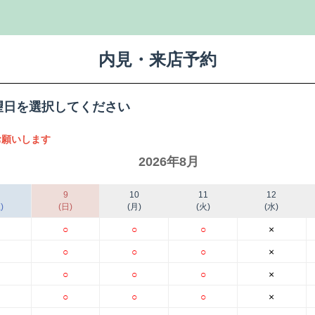
内見・来店予約
望日を選択してください
願いします
2026年8月
9
10
11
12
)
(日)
(月)
(火)
(水)
○
○
○
×
○
○
○
×
○
○
○
×
○
○
○
×