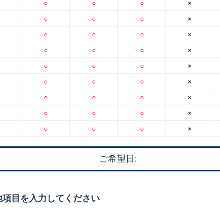
○
○
○
×
○
○
○
×
○
○
○
×
○
○
○
×
○
○
○
×
○
○
○
×
○
○
○
×
○
○
○
×
○
○
○
×
ご希望日:
他項目を入力してください