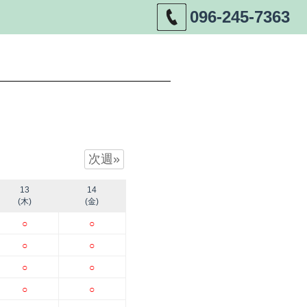
096-245-7363
次週»
13
14
(木)
(金)
○
○
○
○
○
○
○
○